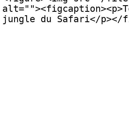
alt=""><figcaption><p>T