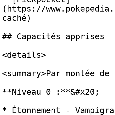
(https://www.pokepedia.
caché)

## Capacités apprises

<details>

<summary>Par montée de 
**Niveau 0 :**&#x20;

* Étonnement - Vampigrai