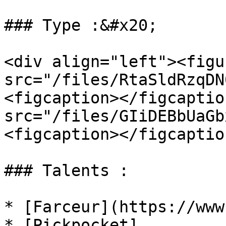
### Type :&#x20;

<div align="left"><figu
src="/files/RtaSldRzqDN
<figcaption></figcaptio
src="/files/GIiDEBbUaGb
<figcaption></figcaptio
### Talents :

* [Farceur](https://www
* [Pickpocket]