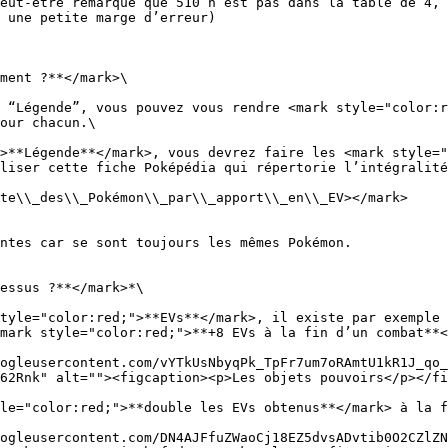
eut-être remarqué que 510 n’est pas dans la table de 4, 
 une petite marge d’erreur)

ment ?**</mark>\

 “Légende”, vous pouvez vous rendre <mark style="color:r
our chacun.\

>**Légende**</mark>, vous devrez faire les <mark style="
liser cette fiche Poképédia qui répertorie l’intégralité
te\\_des\\_Pokémon\\_par\\_apport\\_en\\_EV></mark>

ntes car se sont toujours les mêmes Pokémon.

essus ?**</mark>*\

tyle="color:red;">**EVs**</mark>, il existe par exemple 
mark style="color:red;">**+8 EVs à la fin d’un combat**<
ogleusercontent.com/vYTkUsNbyqPk_TpFr7um7oRAmtU1kR1J_qo_
62Rnk" alt=""><figcaption><p>Les objets pouvoirs</p></fi
le="color:red;">**double les EVs obtenus**</mark> à la f
ogleusercontent.com/DN4AJFfuZWaoCj18EZ5dvsADvtib0O2CZlZN