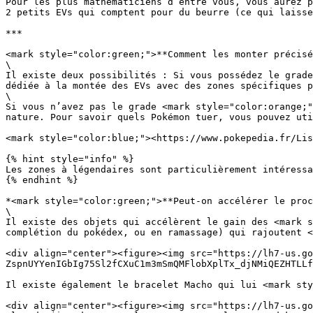
Pour les plus mathématiciens d’entre vous, vous aurez p
2 petits EVs qui comptent pour du beurre (ce qui laisse
***

<mark style="color:green;">**Comment les monter précisé
\

Il existe deux possibilités : Si vous possédez le grade
dédiée à la montée des EVs avec des zones spécifiques p
\

Si vous n’avez pas le grade <mark style="color:orange;"
nature. Pour savoir quels Pokémon tuer, vous pouvez uti
<mark style="color:blue;"><https://www.pokepedia.fr/Lis
{% hint style="info" %}

Les zones à légendaires sont particulièrement intéressa
{% endhint %}

*<mark style="color:green;">**Peut-on accélérer le proc
\

Il existe des objets qui accélèrent le gain des <mark s
complétion du pokédex, ou en ramassage) qui rajoutent <
<div align="center"><figure><img src="https://lh7-us.go
ZspnUYYenIGbIg75Sl2fCXuC1m3mSmQMFlobXplTx_djNMiQEZHTLLf
Il existe également le bracelet Macho qui lui <mark sty
<div align="center"><figure><img src="https://lh7-us.go