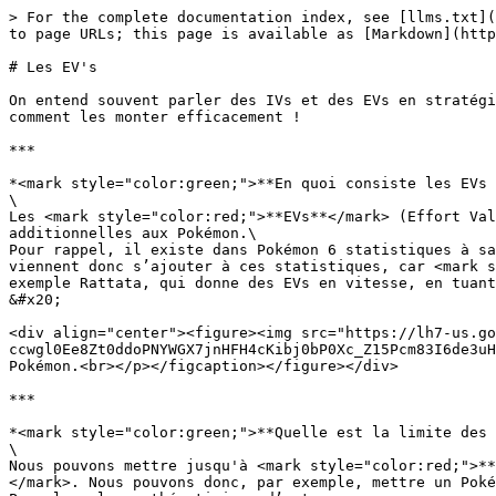
> For the complete documentation index, see [llms.txt](
to page URLs; this page is available as [Markdown](http
# Les EV's

On entend souvent parler des IVs et des EVs en stratégi
comment les monter efficacement !

***

*<mark style="color:green;">**En quoi consiste les EVs 
\

Les <mark style="color:red;">**EVs**</mark> (Effort Val
additionnelles aux Pokémon.\

Pour rappel, il existe dans Pokémon 6 statistiques à sa
viennent donc s’ajouter à ces statistiques, car <mark s
exemple Rattata, qui donne des EVs en vitesse, en tuant pleins de Rattata, n
&#x20;

<div align="center"><figure><img src="https://lh7-us.go
ccwgl0Ee8Zt0ddoPNYWGX7jnHFH4cKibj0bP0Xc_Z15Pcm83I6de3uH
Pokémon.<br></p></figcaption></figure></div>

***

*<mark style="color:green;">**Quelle est la limite des 
\

Nous pouvons mettre jusqu'à <mark style="color:red;">**
</mark>. Nous pouvons donc, par exemple, mettre un Poké