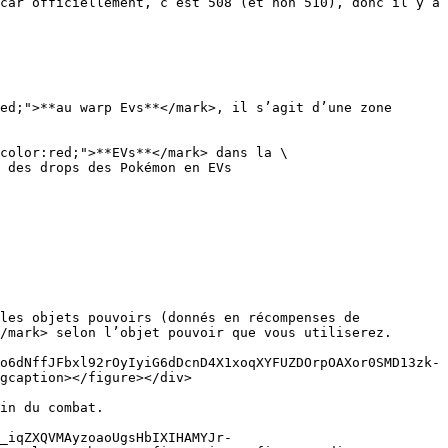
car officiellement, c’est 508 (et non 510), donc il y a 
ed;">**au warp Evs**</mark>, il s’agit d’une zone 
color:red;">**EVs**</mark> dans la \

 des drops des Pokémon en EVs

les objets pouvoirs (donnés en récompenses de 
/mark> selon l’objet pouvoir que vous utiliserez.

o6dNffJFbxl92rOyIyiG6dDcnD4X1xoqXYFUZDOrpOAXor0SMD13zk-
gcaption></figure></div>

in du combat.

_iqZXQVMAyzoaoUgsHbIXIHAMYJr-