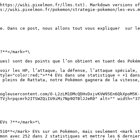
https://wiki.pixelmon.fr/llms.txt). Markdown versions of
s://wiki.pixelmon.fr/pokemon/strategie-pokemon/les-evs.m
e. Dans ce post, nous allons tout vous expliquer  sur le
?**</mark>*\

ues) sont des points que l’on obtient en tuant des Pokém
voir les HP, l’attaque, la défense, l’attaque spéciale, 
tyle="color:red;">**4 EVs dans une statistique = +1 dans
otre Pokémon gagnera de la vitesse, sans pour autant gagner en niveau.        
ogleusercontent.com/O-L2zLM1DMcQDHvDxjvKVW95En6QkXpoM5K-
TVjhrpqcmrh2ITSWZQiIU9iMi7Np9OTBlJJeR0" alt="" width="37
EVs ?**</mark>*\

510**</mark> EVs sur un Pokémon, mais seulement <mark st
mon avec 252 dans 2 statistiques et mettre les 6 dernier