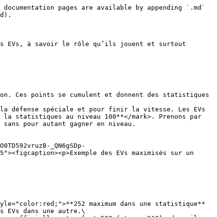
 documentation pages are available by appending `.md` 
d).

s EVs, à savoir le rôle qu’ils jouent et surtout 
on. Ces points se cumulent et donnent des statistiques 
la défense spéciale et pour finir la vitesse. Les EVs 
 la statistiques au niveau 100**</mark>. Prenons par 
                                                 
O0TD592vruzB-_QN6gSDp-
5"><figcaption><p>Exemple des EVs maximisés sur un 
yle="color:red;">**252 maximum dans une statistique**
s EVs dans une autre.\
